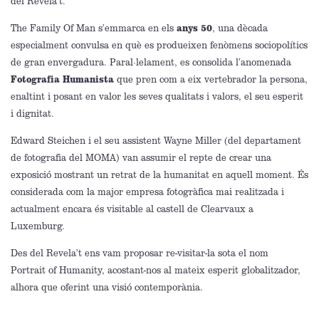
del
Revela’t
.
The
Family
Of
Man s’emmarca en els
anys 50
, una dècada
especialment convulsa en què es produeixen fenòmens sociopolítics
de gran envergadura. Paral·lelament, es consolida l’anomenada
Fotografia Humanista
que pren com a eix vertebrador la persona,
enaltint i posant en valor les seves qualitats i valors, el seu esperit
i dignitat.
Edward
Steichen
i el seu assistent Wayne Miller (del departament
de fotografia del
MOMA)
van assumir el repte de crear una
exposició mostrant un retrat de la humanitat en aquell moment. És
considerada com la major empresa fotogràfica mai realitzada i
actualment encara és visitable al castell de
Clearvaux
a
Luxemburg.
Des del Revela’t ens vam proposar re-visitar-la sota el nom
Portrait
of
Humanity
,
acostant-nos al mateix esperit globalitzador,
alhora que oferint una visió contemporània.