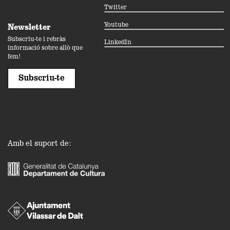
Twitter
Youtube
Newsletter
Subscriu-te i rebràs
LinkedIn
informació sobre allò que
fem!
Subscriu-te
Amb el suport de: