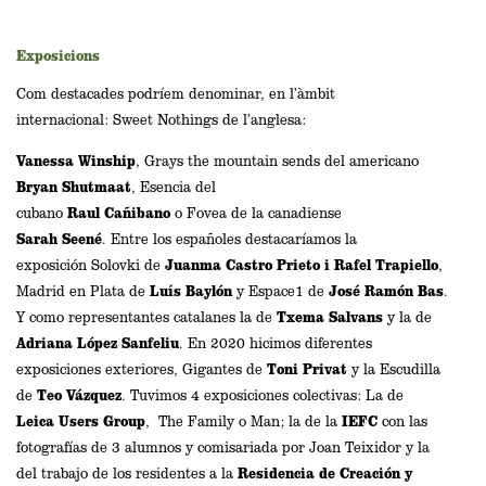
Exposicions
Com destacades podríem denominar, en l’àmbit
internacional:
Sweet
Nothings
de l’anglesa:
Vanessa
Winship
, Grays the mountain sends del americano
Bryan
Shutmaat
, Esencia del
cubano
Raul Cañibano
o Fovea de la canadiense
Sarah
Seené
. Entre los españoles destacaríamos la
exposición Solovki de
Juanma Castro Prieto i Rafel
Trapiello
,
Madrid en Plata de
Luís
Baylón
y Espace1 de
José Ramón Bas
.
Y como representantes catalanes la de
Txema
Salvans
y la de
Adriana López Sanfeliu
. En 2020 hicimos diferentes
exposiciones exteriores, Gigantes de
Toni
Privat
y la Escudilla
de
Teo
Vázquez
. Tuvimos 4 exposiciones colectivas: La de
Leica Users Group
, The Family o Man; la de la
IEFC
con las
fotografías de 3 alumnos y comisariada por Joan Teixidor y la
del trabajo de los residentes a la
Residencia de Creación y