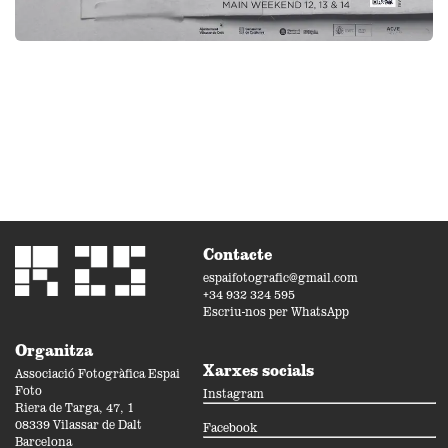
Contacte
espaifotografic@gmail.com
+34 932 324 595
Escriu-nos per WhatsApp
Organitza
Xarxes socials
Associació Fotogràfica Espai
Foto
Instagram
Riera de Targa, 47, 1
08339 Vilassar de Dalt
Facebook
Barcelona