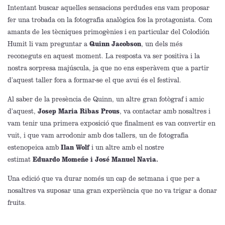
Intentant buscar aquelles sensacions perdudes ens vam proposar
fer una trobada on la fotografia analògica fos la protagonista. Com
amants de les tècniques primogènies i en particular del Colodión
Humit li vam preguntar a
Quinn Jacobson
, un dels més
reconeguts en aquest moment. La resposta va ser positiva i la
nostra sorpresa majúscula, ja que no ens esperàvem que a partir
d’aquest taller fora a formar-se el que avui és el festival.
Al saber de la presència de Quinn, un altre gran fotògraf i amic
d’aquest,
Josep Maria Ribas Prous
, va contactar amb nosaltres i
vam tenir una primera exposició que finalment es van convertir en
vuit, i que vam arrodonir amb dos tallers, un de fotografia
estenopeica amb
Ilan Wolf
i un altre amb el nostre
estimat
Eduardo Momeñe i José Manuel Navia.
Una edició que va durar només un cap de setmana i que per a
nosaltres va suposar una gran experiència que no va trigar a donar
fruits.