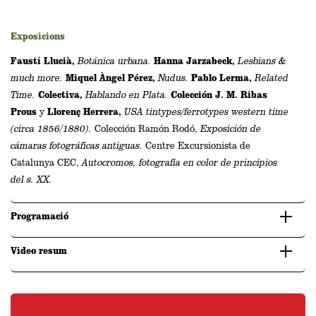
Exposicions
Faustí Llucià,
Botánica urbana.
Hanna Jarzabeck,
Lesbians &
much more.
Miquel Àngel Pérez,
Nudus.
Pablo Lerma,
Related
Time.
Colectiva,
Hablando en Plata.
Colección
J. M. Ribas
Prous
y
Llorenç Herrera,
USA tintypes/ferrotypes western time
(circa 1856/1880).
Colección Ramón Rodó,
Exposición de
cámaras fotográficas antiguas.
Centre Excursionista de
Catalunya CEC,
Autocromos, fotografia en color de principios
del s. XX.
Programació
Video resum