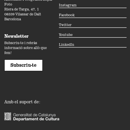
Foto
Instagram
Riera de Targa, 47, 1
08339 Vilassar de Dalt
Facebook
Barcelona
Twitter
Youtube
Newsletter
Subscriu-te i rebràs
LinkedIn
informació sobre allò que
fem!
Subscriu-te
Amb el suport de: