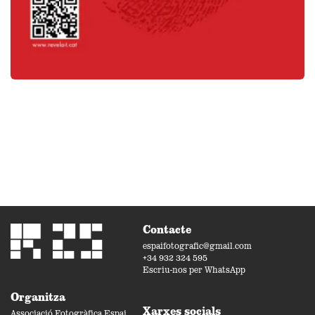
Contacte
espaifotografic@gmail.com
+34 932 324 595
Escriu-nos per WhatsApp
Organitza
Xarxes socials
Associació Fotogràfica Espai