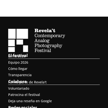
El festival
Lema 2026
Equipo 2026
Cómo llegar
Transparencia
Colabora
Forma parte de Revela't
Voluntariado
Patrocina el festival
Deja una reseña en Google
Redes sociales