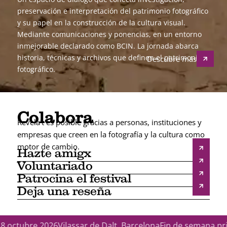
preservación e interpretación del patrimonio fotográfico
y su papel en la construcción de la cultura visual.
Mediante comunicaciones y ponencias, en un entorno
inmejorable declarado como BCIN. La jornada abarca
historia, técnicas y archivos que definen el patrimonio
Descubre más
fotográfico.
Colabora
Revela't es posible gracias a personas, instituciones y
empresas que creen en la fotografía y la cultura como
motor de cambio.
Hazte amigx
Voluntariado
Patrocina el festival
Deja una reseña
octubre 2026
Vilassar de Dalt, Barcelona
Fin de semana princi