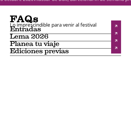
FAQs
Lo imprescindible para venir al festival
Entradas
Lema 2026
Planea tu viaje
Ediciones previas
Qué es el festival Revela't
Historia del festival
Qué es la fotografía analógica
El renacimiento de la fotografía analógica